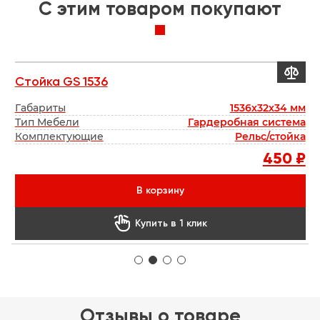
C этим товаром покупают


Стойка GS 1536
Т
мм
Габариты
1536х32х34 мм
Г
мм
Тип Мебели
Гардеробная система
мм
Комплектующие
Рельс/стойка
Г
₽
450 ₽
В корзину

Купить в 1 клик
Отзывы о товаре