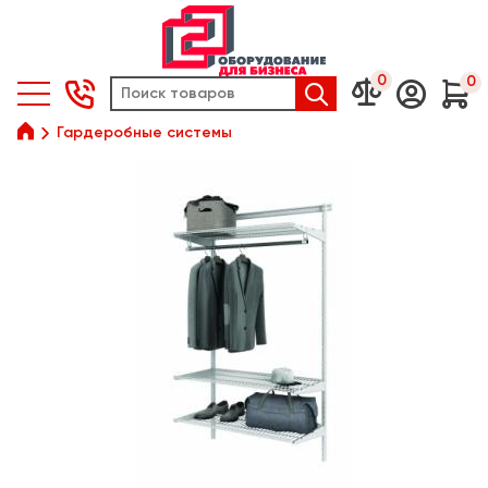
0
0






Гардеробные системы