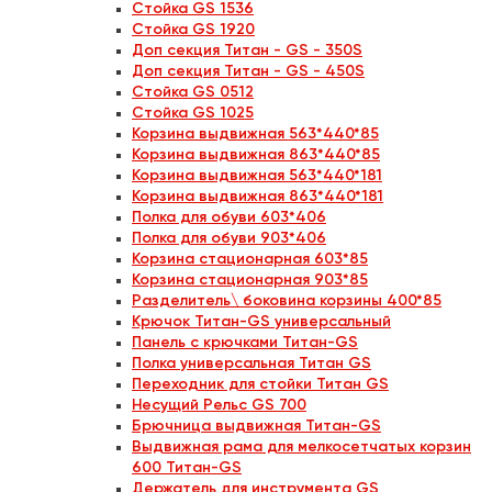
Стойка GS 1536
Стойка GS 1920
Доп секция Титан - GS - 350S
Доп секция Титан - GS - 450S
Стойка GS 0512
Стойка GS 1025
Корзина выдвижная 563*440*85
Корзина выдвижная 863*440*85
Корзина выдвижная 563*440*181
Корзина выдвижная 863*440*181
Полка для обуви 603*406
Полка для обуви 903*406
Корзина стационарная 603*85
Корзина стационарная 903*85
Разделитель\ боковина корзины 400*85
Крючок Титан-GS универсальный
Панель с крючками Титан-GS
Полка универсальная Титан GS
Переходник для стойки Титан GS
Несущий Рельс GS 700
Брючница выдвижная Титан-GS
Выдвижная рама для мелкосетчатых корзин
600 Титан-GS
Держатель для инструмента GS