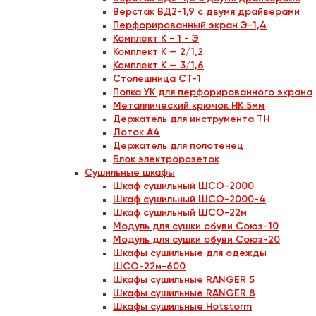
Верстак ВД2-1,9 с двумя драйверами
Перфорированный экран Э-1,4
Комплект К - 1 - Э
Комплект К — 2/1,2
Комплект К — 3/1,6
Столешница СТ-1
Полка УК для перфорированного экрана
Металлический крючок НК 5мм
Держатель для инструмента ТН
Лоток А4
Держатель для полотенец
Блок электророзеток
Сушильные шкафы
Шкаф сушильный ШСО-2000
Шкаф сушильный ШСО-2000-4
Шкаф сушильный ШСО-22м
Модуль для сушки обуви Союз-10
Модуль для сушки обуви Союз-20
Шкафы сушильные для одежды
ШСО-22м-600
Шкафы сушильные RANGER 5
Шкафы сушильные RANGER 8
Шкафы сушильные Hotstorm