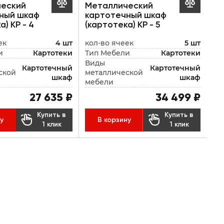


еский
Металлический
ный шкаф
картотечный шкаф
а) КР - 4
(картотека) КР - 5
ек
4 шт
кол-во ячеек
5 шт
и
Картотеки
Тип Мебели
Картотеки
Виды
Картотечный
Картотечный
ской
металлической
шкаф
шкаф
мебели
27 635 ₽
34 499 ₽
Купить в
Купить в


у
В корзину
1 клик
1 клик