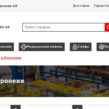
Доставка
Гаранти
асская 40
-62-66



ческая
Медицинская мебель
Сейфы
Пр
е в Воронеже
оронеже