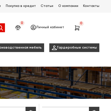
и
Покупка в кредит
Статьи
О компании
Контакты
0
0




Личный кабинет

оизводственная мебель
Гардеробные системы