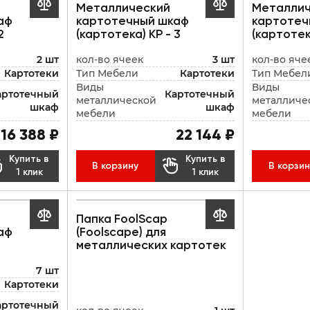


Металлический
Металлич
аф
картотечный шкаф
картотеч
2
(картотека) КР - 3
(картотек
2 шт
кол-во ячеек
3 шт
кол-во яче
Картотеки
Тип Мебели
Картотеки
Тип Мебел
Виды
Виды
артотечный
Картотечный
металлической
металличе
шкаф
шкаф
мебели
мебели
16 388 ₽
22 144 ₽
Купить в
Купить в


В корзину
В корзин
1 клик
1 клик


Папка FoolScap
аф
(Foolscape) для
металлических картотек
7 шт
Картотеки
артотечный