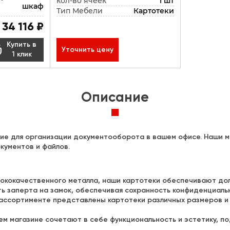
кол-во ячеек
1 шт
шкаф
Тип Мебели
Картотеки
34 116 ₽
Купить в

Уточнить цену
1 клик
Описание
ние для организации документооборота в вашем офисе. Наши 
кументов и файлов.
сококачественного металла, наши картотеки обеспечивают до
ть заперта на замок, обеспечивая сохранность конфиденциаль
 ассортименте представлены картотеки различных размеров и
ем магазине сочетают в себе функциональность и эстетику, п