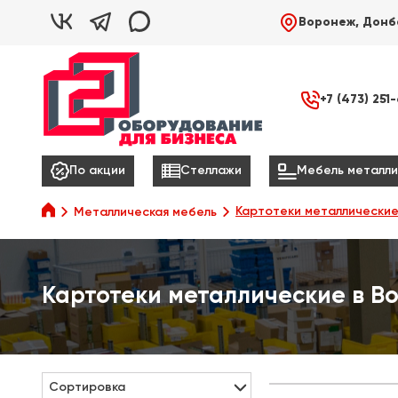



Воронеж, Донб

+7 (473) 251



По акции
Стеллажи
Мебель металли

Картотеки металлически
Металлическая мебель
Картотеки металлические в В
Сортировка