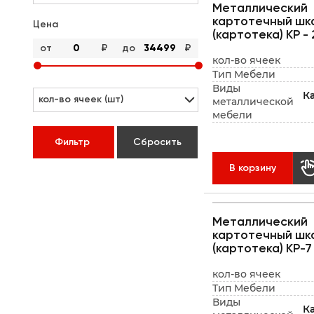
Металлический
картотечный шк
Цена
(картотека) КР - 
от
₽
до
₽
кол-во ячеек
Тип Мебели
Виды
К
кол-во ячеек (шт)
металлической
мебели
Фильтр
Сбросить
В корзину
Металлический
картотечный шк
(картотека) КР-7
кол-во ячеек
Тип Мебели
Виды
К