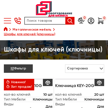
0
0






Металлическая мебель
Шкафы для ключей (ключницы)
Шкафы для ключей (ключницы)
Фильтр
Сортировка




Новинка!
Ключница KEY-10G
Ключница KEY-20G

Хит продаж!
кол-во ключей
10 шт
кол-во ключей
20 шт
Тип Мебели
Ключницы
Тип Мебели
Ключницы
Виды
Виды
Для
Для