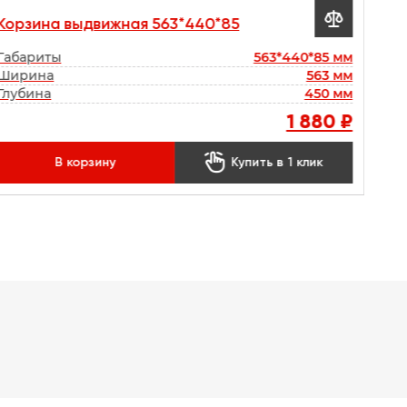

Корзина выдвижная 563*440*85
Габариты
563*440*85 мм
Ширина
563 мм
Глубина
450 мм
1 880 ₽

В корзину
Купить в 1 клик