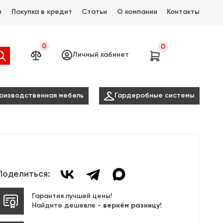
и
Покупка в кредит
Статьи
О компании
Контакты
0
0




Личный кабинет

оизводственная мебель
Гардеробные системы
Поделиться:
Гарантия лучшей цены!
Найдите дешевле -
вернём разницу!