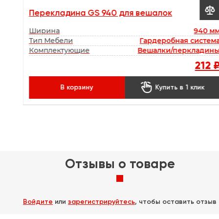


Перекладина GS 940 для вешалок
50 мм
Ширина
940 м
0 мм
Тип Мебели
Гардеробная систем
0 мм
Комплектующие
Вешалки/перкладин
00 ₽
212 

к
В корзину
Купить в 1 клик
Отзывы о товаре
Войдите
или
зарегистрируйтесь
, чтобы оставить отзыв