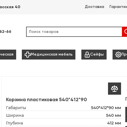
Доставка
Гаранти
асская 40
-62-66



ческая
Медицинская мебель
Сейфы
Пр

Корзина пластиковая 540*412*90
Габариты
540*412*90 мм
Ширина
540 мм
Глубина
412 мм