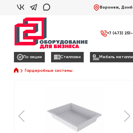



Воронеж, Донб

+7 (473) 251



По акции
Стеллажи
Мебель металли

Гардеробные системы