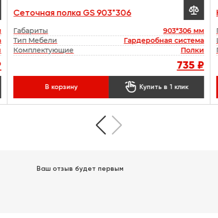

Сеточная полка GS 903*306
м
Габариты
903*306 мм
а
Тип Мебели
Гардеробная система
ы
Комплектующие
Полки
₽
735 ₽

В корзину
Купить в 1 клик
Ваш отзыв будет первым