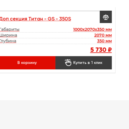

Доп секция Титан - GS - 350S
Габариты
1000x2070x350 мм
Ширина
2070 мм
Глубина
350 мм
5 730 ₽

В корзину
Купить в 1 клик