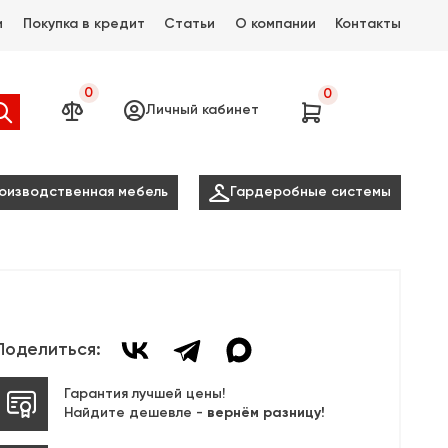
и
Покупка в кредит
Статьи
О компании
Контакты
0
0




Личный кабинет

оизводственная мебель
Гардеробные системы
Поделиться:
Гарантия лучшей цены!
Найдите дешевле -
вернём разницу!