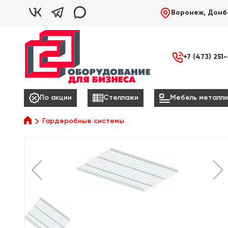



Воронеж, Донб

+7 (473) 251



По акции
Стеллажи
Мебель металли

Гардеробные системы