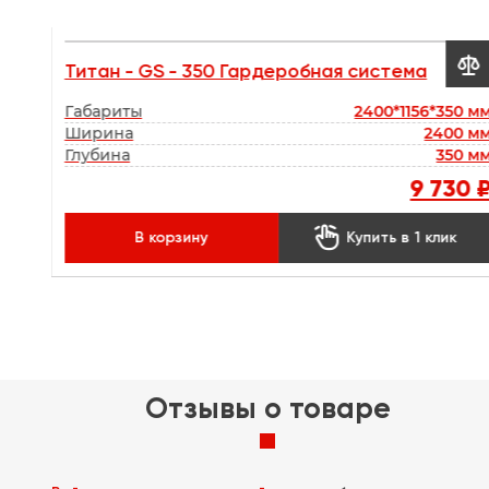


Титан - GS - 350 Гардеробная система
50 мм
Габариты
2400*1156*350 м
0 мм
Ширина
2400 м
0 мм
Глубина
350 м
00 ₽
9 730 

к
В корзину
Купить в 1 клик
Отзывы о товаре