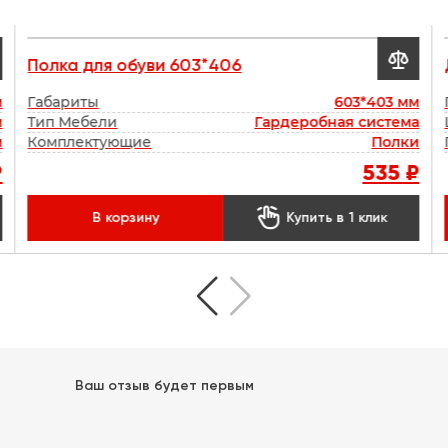

Полка для обуви 603*406
м
Габариты
603*403 мм
м
Тип Мебели
Гардеробная система
м
Комплектующие
Полки
₽
535 ₽

В корзину
Купить в 1 клик
Ваш отзыв будет первым