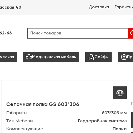
Доставка
Гаранти
асская 40
-62-66



ческая
Медицинская мебель
Сейфы
Пр

Сеточная полка GS 603*306
Габариты
603*306 мм
Тип Мебели
Гардеробная система
Комплектующие
Полки