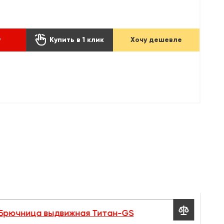

у
Купить в 1 клик
Хочу дешевле

Брючница выдвижная Титан-GS