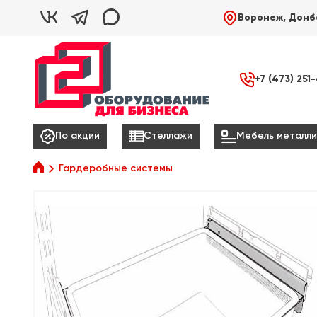



Воронеж, Донб

+7 (473) 251



По акции
Стеллажи
Мебель металли

Гардеробные системы