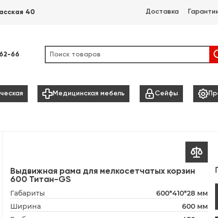
Доставка
Гаранти
асская 40
-62-66



ческая
Медицинская мебель
Сейфы
Пр

Выдвижная рама для мелкосетчатых корзин
600 Титан-GS
Габариты
600*410*28 мм
Ширина
600 мм