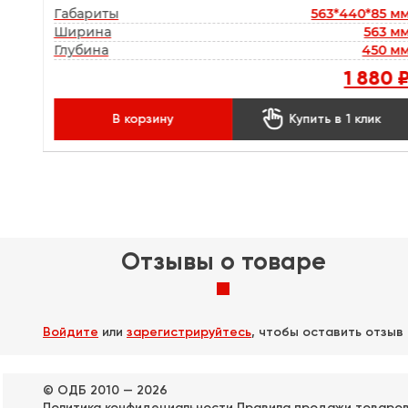
50 мм
Габариты
563*440*85 м
0 мм
Ширина
563 м
50 мм
Глубина
450 м
30 ₽
1 880 

к
В корзину
Купить в 1 клик
Отзывы о товаре
Войдите
или
зарегистрируйтесь
, чтобы оставить отзыв
© ОДБ 2010 — 2026