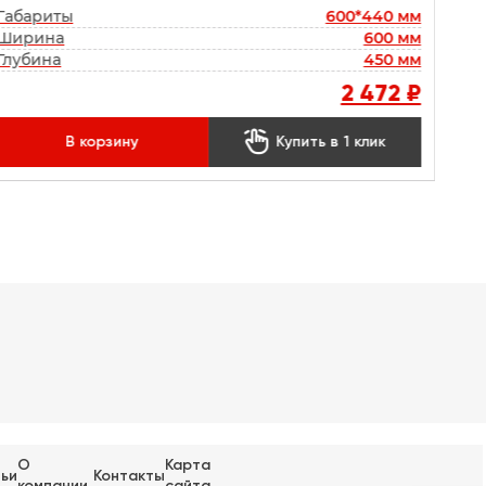
Габариты
600*440 мм
Ширина
600 мм
Глубина
450 мм
2 472 ₽

В корзину
Купить в 1 клик
О
Карта
ьи
Контакты