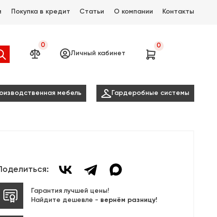
и
Покупка в кредит
Статьи
О компании
Контакты
0
0




Личный кабинет

оизводственная мебель
Гардеробные системы
Поделиться:
Гарантия лучшей цены!
Найдите дешевле -
вернём разницу!