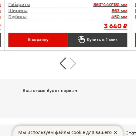
м
Габариты
863*440*181 мм
м
Ширина
863 мм
м
Глубина
450 мм
₽
3 640 ₽

В корзину
Купить в 1 клик
Ваш отзыв будет первым
Покупка в
Мы используем файлы cookie для вашего
✕
Доставка
Гарантии
Стат