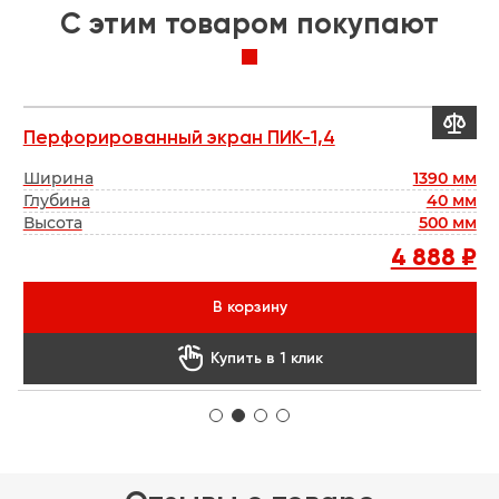
C этим товаром покупают


Перфорированный экран ПИК-1,4
В
мм
Ширина
1390 мм
Б
мм
Глубина
40 мм
мм
Высота
500 мм
Г
 ₽
4 888 ₽
В корзину

Купить в 1 клик