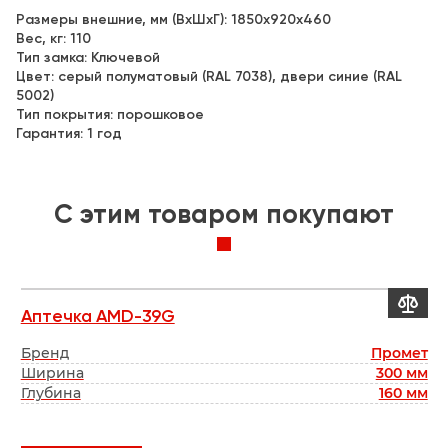
Размеры внешние, мм (ВхШхГ): 1850x920x460
Вес, кг: 110
Тип замка: Ключевой
Цвет: серый полуматовый (RAL 7038), двери синие (RAL
5002)
Тип покрытия: порошковое
Гарантия: 1 год
C этим товаром покупают


Аптечка AMD-39G
И
од
Бренд
Промет
Б
мм
Ширина
300 мм
мм
Глубина
160 мм
Г