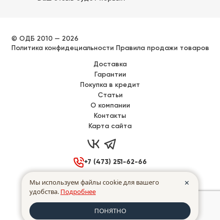
© ОДБ 2010 — 2026
Политика конфидециальности
Правила продажи товаров
Доставка
Гарантии
Покупка в кредит
Статьи
О компании
Контакты
Карта сайта



+7 (473) 251-62-66

Воронеж, Донбасская 40
Мы используем файлы cookie для вашего
✕
удобства.
Подробнее

Пн - Пт
с
9:00
до
17:00
ПОНЯТНО
made in INTRID