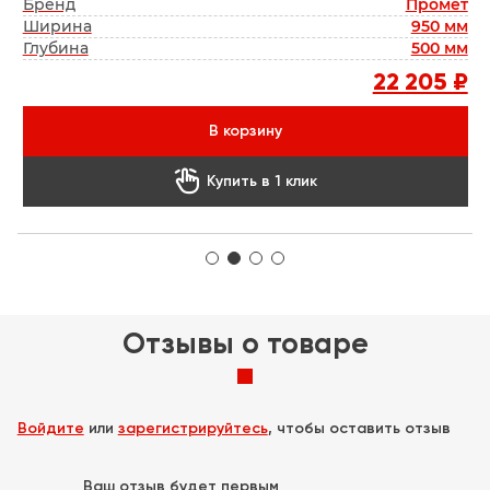
кс
Бренд
Промет
Г
мм
Ширина
950 мм
мм
Глубина
500 мм
Г
 ₽
22 205 ₽
В корзину

Купить в 1 клик
Отзывы о товаре
Войдите
или
зарегистрируйтесь
, чтобы оставить отзыв
Ваш отзыв будет первым