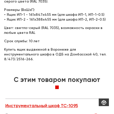
серого цвета (RAL 7035).
Размеры (ВхШхГ):
• Ящик ИП-1 - 161х847х455 мм (для шкафа ИП-1, ИП-1-0.5)
• Ящик ИП-2 - 161х388х455 мм (для шкафа ИП-2, ИП-2-0.5)
Цвет: светло-серый (RAL 7035), возможность окраски в
любые цвета RAL
Cрок службы: 10 лет
Купить ящик выдвижной в Воронеже для
инструментального шкафа в ОДБ на Донбасской 40, тел.
8/473/2516-266.
C этим товаром покупают


Инструментальный шкаф TC-1095
Т