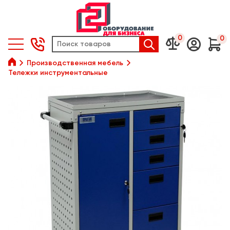
0
0






Производственная мебель
Тележки инструментальные