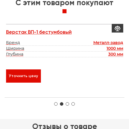
C этим товаром покупают


Верстак ВП-1 бестумбовый
А
ет
Бренд
Металл-завод
Б
мм
Ширина
1000 мм
мм
Глубина
300 мм
Г
₽
Уточнить цену
Отзывы о товаре