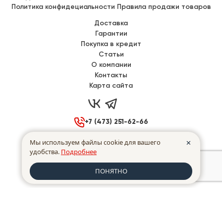
Политика конфидециальности
Правила продажи товаров
Доставка
Гарантии
Покупка в кредит
Статьи
О компании
Контакты
Карта сайта



+7 (473) 251-62-66

Воронеж, Донбасская 40
Мы используем файлы cookie для вашего
✕
удобства.
Подробнее

Пн - Пт
с
9:00
до
17:00
ПОНЯТНО
made in INTRID