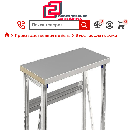
0
0






Верстак для гаража
Производственная мебель