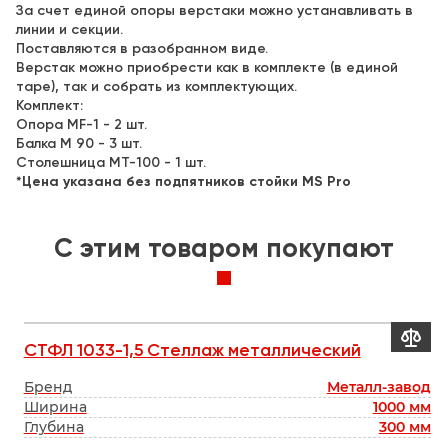
За счет единой опоры верстаки можно устанавливать в
линии и секции.
Поставляются в разобранном виде.
Верстак можно приобрести как в комплекте (в единой
таре), так и собрать из комплектующих.
Комплект:
Опора МF-1 - 2 шт.
Балка M 90 - 3 шт.
Столешница МT-100 - 1 шт.
*
Цена указана без подпятников стойки MS Pro
C этим товаром покупают


СТФЛ 1033-1,5 Стеллаж металлический
В
кс
Бренд
Металл-завод
Г
мм
Ширина
1000 мм
Б
мм
Глубина
300 мм
Т