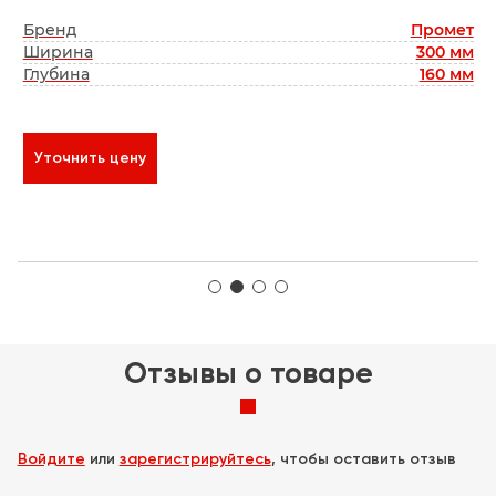
(
кс
Бренд
Промет
к
мм
Ширина
300 мм
Т
мм
Глубина
160 мм
В
Уточнить цену
Отзывы о товаре
Войдите
или
зарегистрируйтесь
, чтобы оставить отзыв