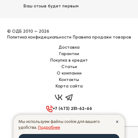
Ваш отзыв будет первым
© ОДБ 2010 — 2026
Политика конфидециальности
Правила продажи товаров
Доставка
Гарантии
Покупка в кредит
Статьи
О компании
Контакты
Карта сайта



+7 (473) 251-62-66

Воронеж, Донбасская 40
Мы используем файлы cookie для вашего
✕
удобства.
Подробнее

Пн - Пт
с
9:00
до
17:00