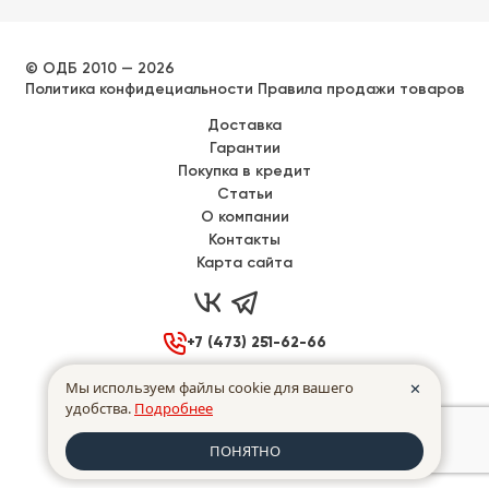
© ОДБ 2010 — 2026
Политика конфидециальности
Правила продажи товаров
Доставка
Гарантии
Покупка в кредит
Статьи
О компании
Контакты
Карта сайта



+7 (473) 251-62-66

Воронеж, Донбасская 40
Мы используем файлы cookie для вашего
✕
удобства.
Подробнее

Пн - Пт
с
9:00
до
17:00
ПОНЯТНО
made in INTRID