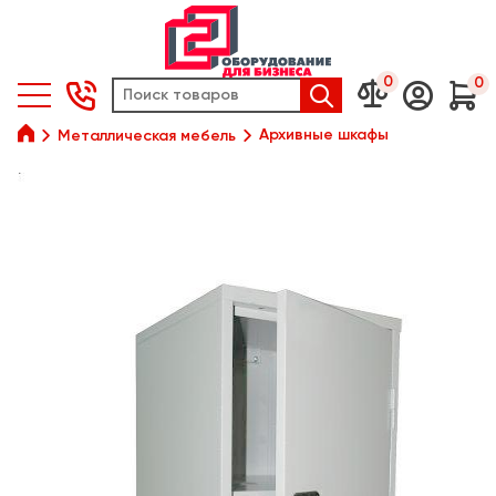
0
0






Архивные шкафы
Металлическая мебель