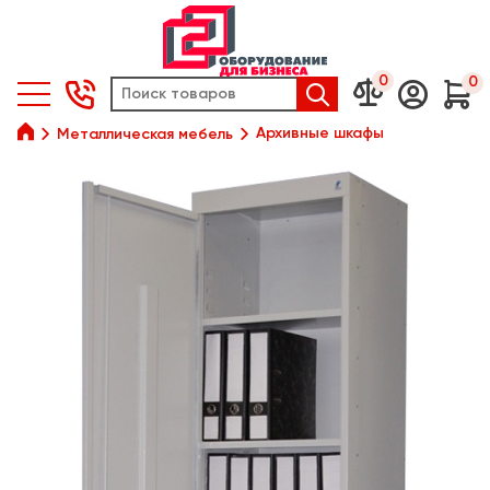
0
0






Архивные шкафы
Металлическая мебель