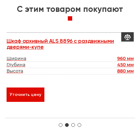
C этим товаром покупают


Шкаф архивный ALS 8896 с раздвижными
Ш
дверями-купе
д
мм
Ширина
960 мм
мм
Глубина
450 мм
Г
мм
Высота
880 мм
В
₽
Уточнить цену