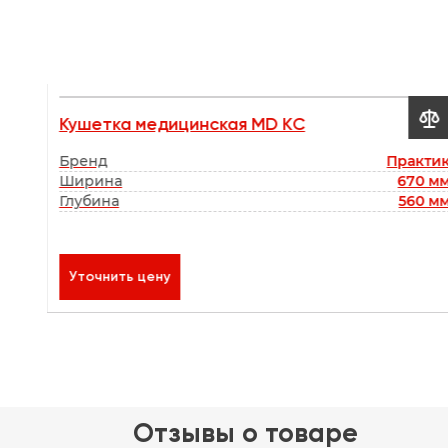


Кушетка медицинская MD KС
00 мм
Бренд
Практи
0 мм
Ширина
670 м
0 мм
Глубина
560 м
50 ₽
к
Уточнить цену
Отзывы о товаре