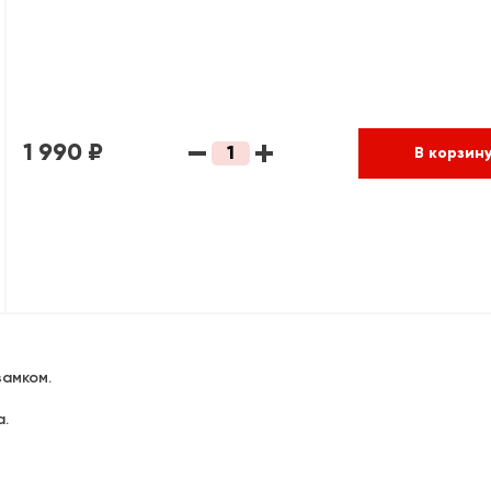
1 990 ₽
В корзин
замком.
а.