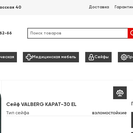
Доставка
Гаранти
асская 40
-62-66



ческая
Медицинская мебель
Сейфы
Пр

Сейф VALBERG КАРАТ-30 EL
Тип сейфа
взломостойкие