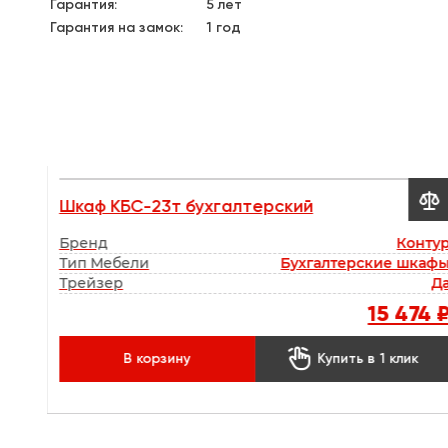
Гарантия:
5 лет
Гарантия на замок:
1 год


Шкаф КБС-23т бухгалтерский
00 мм
Бренд
Конту
0 мм
Тип Мебели
Бухгалтерские шкаф
0 мм
Трейзер
Д
85 ₽
15 474 

к
В корзину
Купить в 1 клик