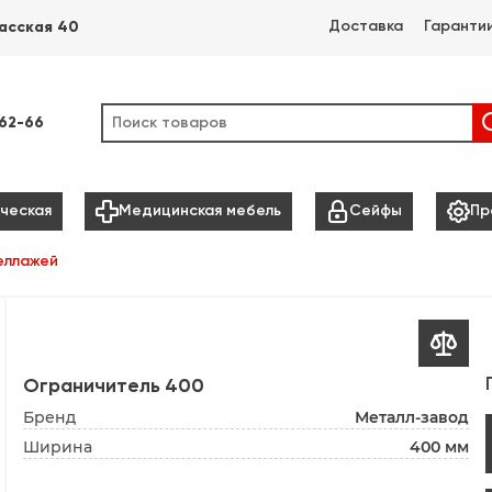
Доставка
Гаранти
асская 40
-62-66



ческая
Медицинская мебель
Сейфы
Пр
еллажей

Ограничитель 400
Бренд
Металл-завод
Ширина
400 мм