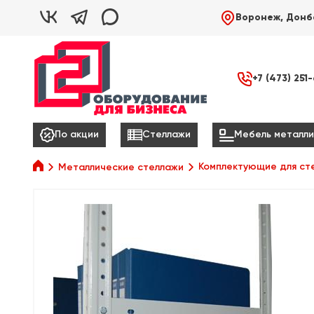



Воронеж, Донб

+7 (473) 251



По акции
Стеллажи
Мебель металли

Комплектующие для ст
Металлические стеллажи