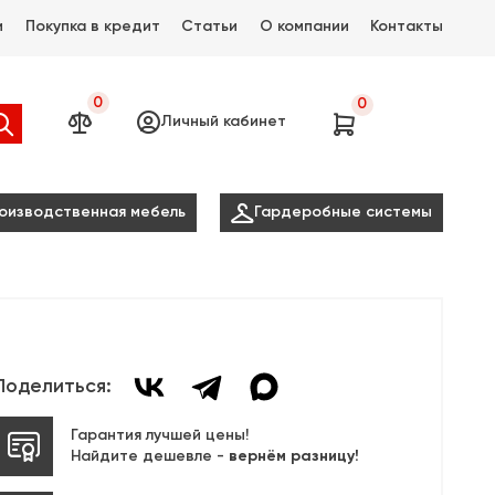
и
Покупка в кредит
Статьи
О компании
Контакты
0
0




Личный кабинет

оизводственная мебель
Гардеробные системы
Поделиться:
Гарантия лучшей цены!
Найдите дешевле -
вернём разницу!