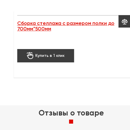


Сборка стеллажа с размером полки до
700мм*500мм
00 мм
0 мм
0 мм
65 ₽

Купить в 1 клик
к
Отзывы о товаре