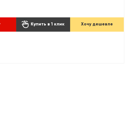

у
Купить в 1 клик
Хочу дешевле