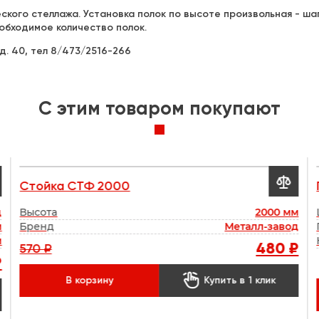
кого стеллажа. Установка полок по высоте произвольная - шаг
обходимое количество полок.
д. 40, тел 8/473/2516-266
C этим товаром покупают

Стойка СТФ 2000
д
Высота
2000 мм
м
Бренд
Металл-завод
м
480 ₽
570 ₽
₽

В корзину
Купить в 1 клик