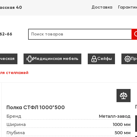
Доставка
Гаранти
асская 40
-62-66



ческая
Медицинская мебель
Сейфы
Пр
ля стеллажей

Полка СТФЛ 1000*500
Бренд
Металл-завод
Ширина
1000 мм
Глубина
500 мм