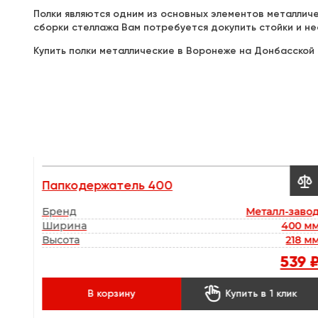
Полки являются одним из основных элементов металличес
сборки стеллажа Вам потребуется докупить стойки и не
Купить полки металлические в Воронеже на Донбасской 


Папкодержатель 400
авод
Бренд
Металл-заво
0 мм
Ширина
400 м
Высота
218 м
96 ₽
539 
к

В корзину
Купить в 1 клик