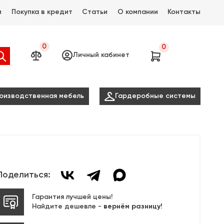
и
Покупка в кредит
Статьи
О компании
Контакты
0
0




Личный кабинет

оизводственная мебель
Гардеробные системы
Поделиться:
Гарантия лучшей цены!
Найдите дешевле -
вернём разницу!