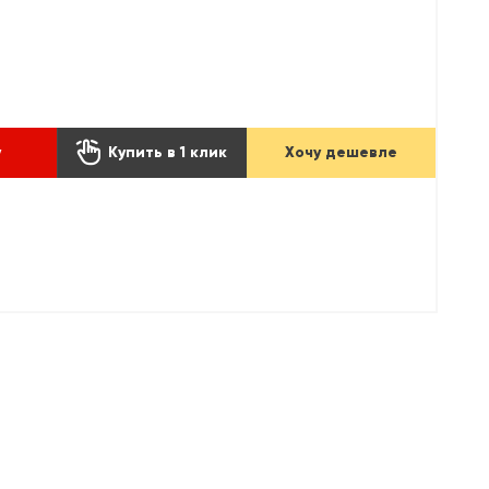

у
Купить в 1 клик
Хочу дешевле