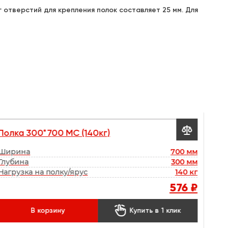
 отверстий для крепления полок составляет 25 мм. Для

Полка 300*700 МС (140кг)
Ширина
700 мм
Глубина
300 мм
Нагрузка на полку/ярус
140 кг
576 ₽

В корзину
Купить в 1 клик