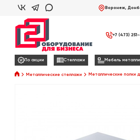



Воронеж, Донб

+7 (473) 251



По акции
Стеллажи
Мебель металли

Металлические полки д
Металлические стеллажи