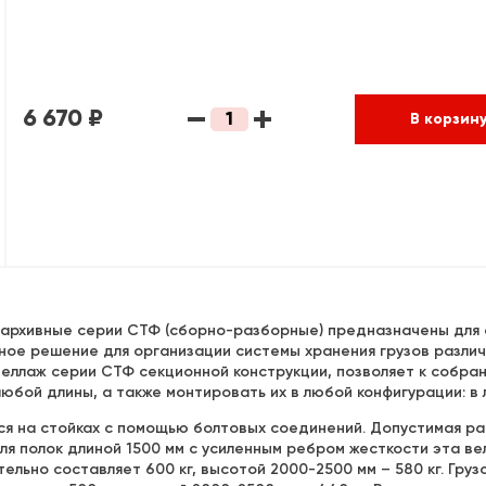
6 670 ₽
В корзин
архивные серии СТФ (сборно-разборные) предназначены для о
ное решение для организации системы хранения грузов различ
теллаж серии СТФ секционной конструкции, позволяет к собр
ой длины, а также монтировать их в любой конфигурации: в лин
хся на стойках с помощью болтовых соединений. Допустимая р
для полок длиной 1500 мм с усиленным ребром жесткости эта ве
льно составляет 600 кг, высотой 2000-2500 мм – 580 кг. Гру