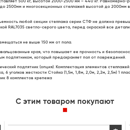
тавляет 500 кг, высотой 2000-2500 мм – 440 кг. Равномерно-
до 2500мм и многосекционных стеллажей высотой до 2000мм вк
ъемность любой секции стеллажа серии СТФ не должна превыша
ской RAL7035 светло-серого цвета, перед окраской все детал
змещаться не выше 150 мм от пола.
вальцованные края, что повышает ее прочность и безопасност
ым подпятником, который предохраняет пол от повреждений.
еский подпятник (опция). Комплектация элементов стеллажей 
 6 уголков жесткости Стойка (1,5м, 1,8м, 2,0м, 2,2м, 2,5м) 1 пл
ник 8 комплектов крепежа
C этим товаром покупают