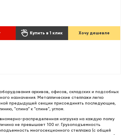

у
Купить в 1 клик
Хочу дешевле
борудования архивов, офисов, складских и подсобных
ного назначения. Металлические стеллажи легко
анной предыдущей секции присоединять последующие,
ию, "спина" к "спине", углом.
авномерно-распределенная нагрузка на каждую полку
личина не превышает 100 кг. Грузоподъемность
зоподъемность многосекционного стеллажа (с общей