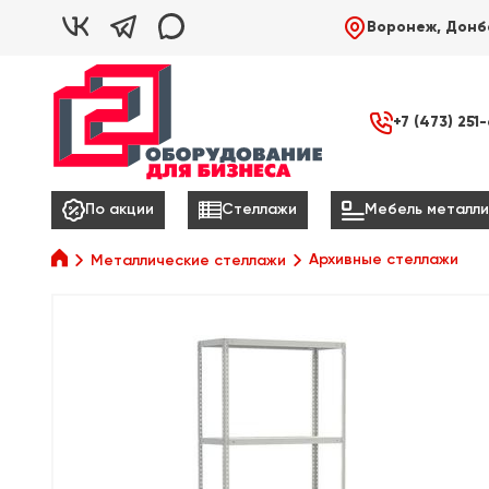



Воронеж, Донб

+7 (473) 251



По акции
Стеллажи
Мебель металли

Архивные стеллажи
Металлические стеллажи