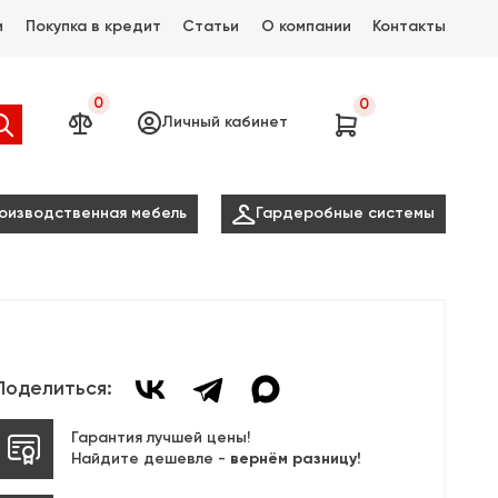
и
Покупка в кредит
Статьи
О компании
Контакты
0
0




Личный кабинет

оизводственная мебель
Гардеробные системы
Поделиться:
Гарантия лучшей цены!
Найдите дешевле -
вернём разницу!