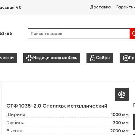
Доставка
Гаранти
асская 40
-62-66



ческая
Медицинская мебель
Сейфы
Пр

СТФ 1035-2.0 Стеллаж металлический
Ширина
1000 мм
Глубина
300 мм
Высота
2000 мм