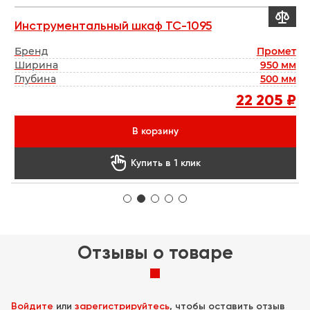


Инструментальный шкаф TC-1095
М
кс
Бренд
Промет
Б
мм
Ширина
950 мм
мм
Глубина
500 мм
Г
 ₽
22 205 ₽
В корзину

Купить в 1 клик
Отзывы о товаре
Войдите
или
зарегистрируйтесь
, чтобы оставить отзыв