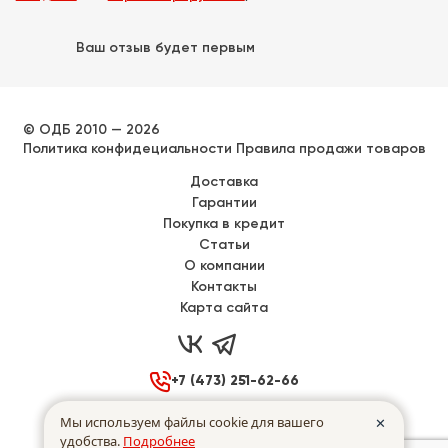
Ваш отзыв будет первым
© ОДБ 2010 — 2026
Политика конфидециальности
Правила продажи товаров
Доставка
Гарантии
Покупка в кредит
Статьи
О компании
Контакты
Карта сайта



+7 (473) 251-62-66

Воронеж, Донбасская 40
Мы используем файлы cookie для вашего
✕
удобства.
Подробнее

Пн - Пт
с
9:00
до
17:00