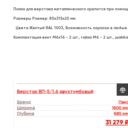
Полка для верстака металлического крепится при помощ
Размеры Размер: 80х315х25 мм.
Цвета Желтый RAL 1003, Возможность окраски в любые
Комплектация винт М6х16 - 2 шт., гайка М6 - 2 шт., шайба 


Верстак ВП-5/1.6 двухтумбовый
90 мм
Бренд
Пак
0 мм
Ширина
1600 м
0 мм
Глубина
685 м
88 ₽
31 279 