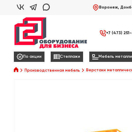



Воронеж, Донб

+7 (473) 251



По акции
Стеллажи
Мебель металли

Верстаки металличес
Производственная мебель