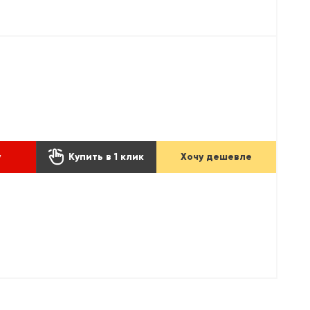

у
Купить в 1 клик
Хочу дешевле