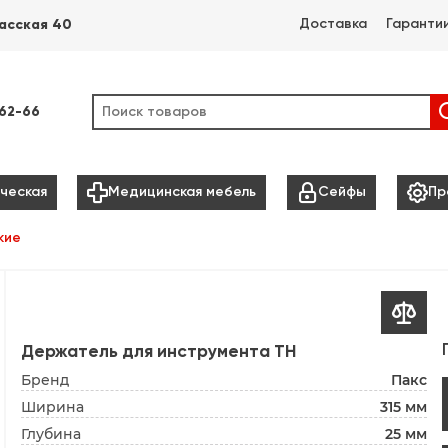
Доставка
Гаранти
асская 40
-62-66



ческая
Медицинская мебель
Сейфы
Пр
кие

Держатель для инструмента ТН
Бренд
Пакс
Ширина
315 мм
Глубина
25 мм