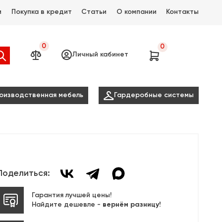
и
Покупка в кредит
Статьи
О компании
Контакты
0
0




Личный кабинет

оизводственная мебель
Гардеробные системы
Поделиться:
Гарантия лучшей цены!
Найдите дешевле -
вернём разницу!