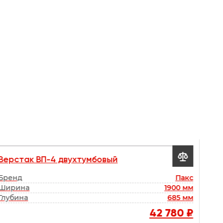

Верстак ВП-4 двухтумбовый
Бренд
Пакс
Ширина
1900 мм
Глубина
685 мм
42 780 ₽