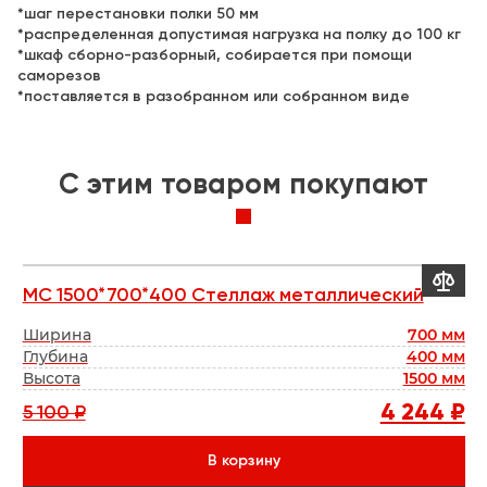
*шаг перестановки полки 50 мм
*распределенная допустимая нагрузка на полку до 100 кг
*шкаф сборно-разборный, собирается при помощи
саморезов
*поставляется в разобранном или собранном виде
C этим товаром покупают


МC 1500*700*400 Стеллаж металлический
Ш
кс
Ширина
700 мм
мм
Глубина
400 мм
Г
мм
Высота
1500 мм
В
₽
4 244 ₽
5 100 ₽
В корзину