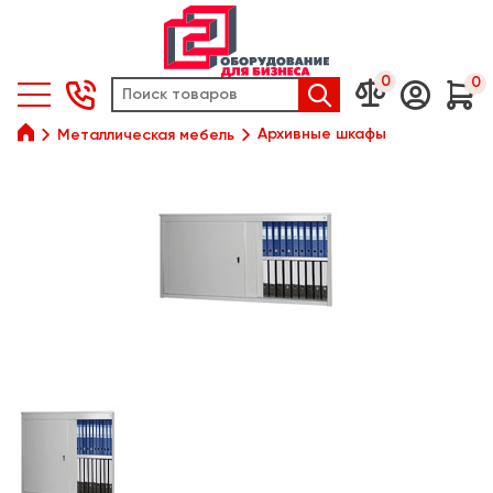
0
0






Архивные шкафы
Металлическая мебель