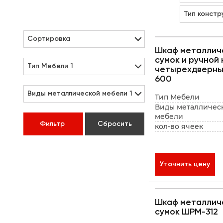
Тип констр
Сортировка
Шкаф металлич
сумок и ручной
Тип Мебели
1
четырехдверны
600
Виды металлической мебели
1
Тип Мебели
Виды металличес
мебели
Фильтр
Сбросить
кол-во ячеек
Уточнить цену
Шкаф металлич
сумок ШРМ-312