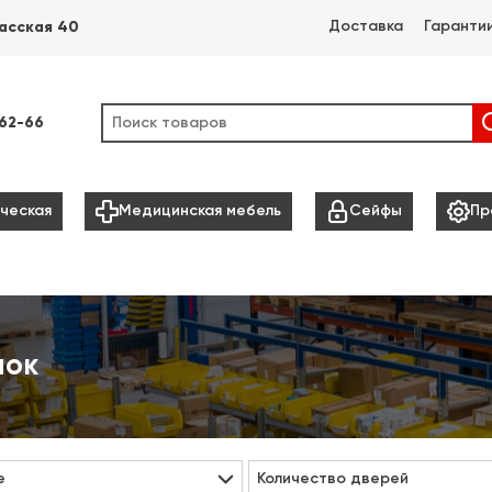
Доставка
Гаранти
асская 40
-62-66



ческая
Медицинская мебель
Сейфы
Пр
мок
е
Количество дверей