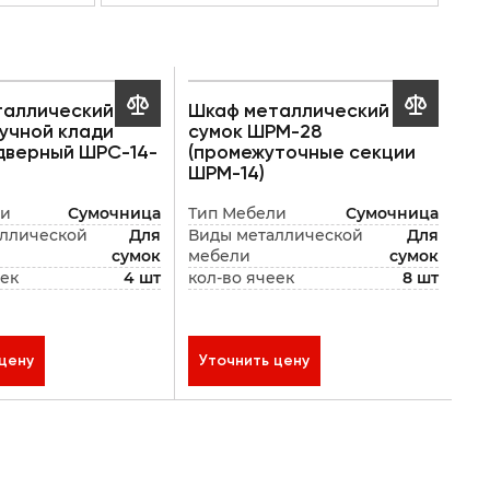


аллический для
Шкаф металлический для
ручной клади
сумок ШРМ-28
дверный ШРС-14-
(промежуточные секции
ШРМ-14)
ли
Сумочница
Тип Мебели
Сумочница
ллической
Для
Виды металлической
Для
сумок
мебели
сумок
еек
4 шт
кол-во ячеек
8 шт
цену
Уточнить цену