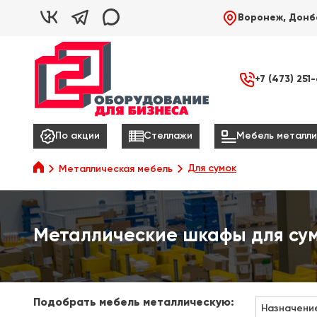



Воронеж, Донб

+7 (473) 251



По акции
Стеллажи
Мебель металли

Для сумок
Металлическая мебель
Металлические шкафы для су
Подобрать мебель металлическую:
Назначени