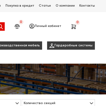
и
Покупка в кредит
Статьи
О компании
Контакты
0
0




Личный кабинет

оизводственная мебель
Гардеробные системы
Количество секций