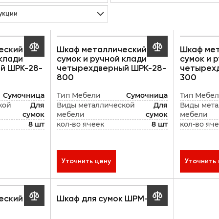
укции


еский для
Шкаф металлический для
Шкаф мет
 клади
сумок и ручной клади
сумок и 
й ШРК-28-
четырехдверный ШРК-28-
четырех
800
300
Сумочница
Тип Мебели
Сумочница
Тип Мебе
кой
Для
Виды металлической
Для
Виды мета
сумок
мебели
сумок
мебели
8 шт
кол-во ячеек
8 шт
кол-во яч
Уточнить цену
Уточнить 


еский для
Шкаф для сумок ШРМ-14