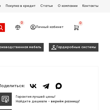
и
Покупка в кредит
Статьи
О компании
Контакты
0
0




Личный кабинет

оизводственная мебель
Гардеробные системы
Поделиться:
Гарантия лучшей цены!
Найдите дешевле -
вернём разницу!