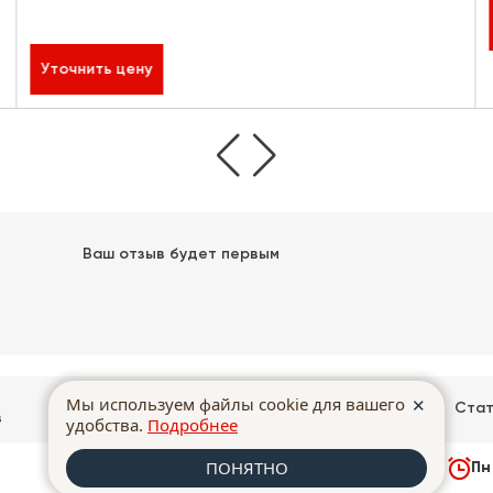
Уточнить цену
Ваш отзыв будет первым
Покупка в
Мы используем файлы cookie для вашего
✕
Доставка
Гарантии
Стат
в
кредит
удобства.
Подробнее
ПОНЯТНО


Воронеж, Донбасская 40
Пн