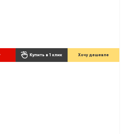

у
Купить в 1 клик
Хочу дешевле