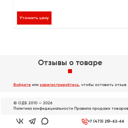
44 ₽
к
Уточнить цену
Отзывы о товаре
Войдите
или
зарегистрируйтесь
, чтобы оставить отзыв
© ОДБ 2010 — 2026
Политика конфидециальности
Правила продажи товаро



+7 (473) 251-62-66