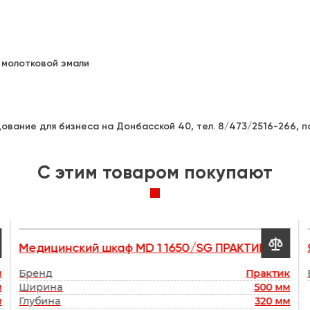
 молотковой эмали
вание для бизнеса на Донбасской 40, тел. 8/473/2516-266, п
C этим товаром покупают

Медицинский шкаф MD 1 1650/SG ПРАКТИК
м
Бренд
Практик
м
Ширина
500 мм
м
Глубина
320 мм