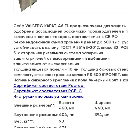
Сейф VALBERG КАРАТ-46 EL предназначены для защиты 
одобрены ассоциацией российских производителей и п
включены в список товаров, поставляемых в СБ РФ
рекомендованная сумма хранения денег до 600 тыс. руб
устойчивость к взлому: ГОСТ Р 55148-2012, класс S2 (РСБ
3-х сторонняя ригельная система запирания
защита ригелей от высверливания и выбивания
защита замка от высверливания
толщина лицевой панели - 10 мм; толщина боковых стено
комплектуются электронным замком PS 300 (ПРОМЕТ, кла
Наличие анкерного крепления к полу. Анкерный болт в к
Сертификат соответствия Ростест
Сертификат соответствия РСБ-С
Инструкция по эксплуатации замка
Высота
Ширина
Внешние размеры**:
460, мм
440, мм
Внутренние размеры:
404, мм
394, мм
Вес, кг***:
90