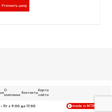
Уточнить цену
О
Карта
ьи
Контакты
компании
сайта
made in INTRID
 - Пт
с
9:00
до
17:00