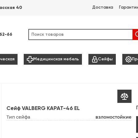
Доставка
Гаранти
асская 40
-62-66



ческая
Медицинская мебель
Сейфы
Пр

Сейф VALBERG КАРАТ-46 EL
Тип сейфа
взломостойкие