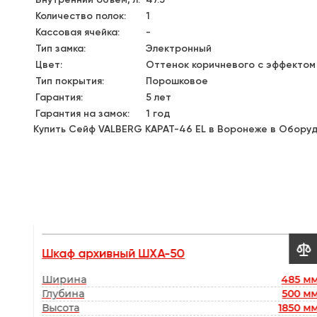
Внутренний объем, л:
47.5
Количество полок:
1
Кассовая ячейка:
-
Тип замка:
Электронный
Цвет:
Оттенок коричневого с эффектом
Тип покрытия:
Порошковое
Гарантия:
5 лет
Гарантия на замок:
1 год
Купить Сейф VALBERG КАРАТ-46 EL в Воронеже в Оборудо


ий
Шкаф архивный ШХА-50
0 мм
Ширина
485 м
0 мм
Глубина
500 м
00 мм
Высота
1850 м