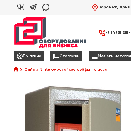



Воронеж, Донб

+7 (473) 251



По акции
Стеллажи
Мебель металли

Взломостойкие сейфы I класса
Сейфы