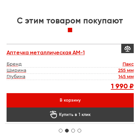
C этим товаром покупают


Аптечка металлическая АМ-1
М
кс
Бренд
Пакс
мм
Ширина
255 мм
Г
мм
Глубина
145 мм
В
₽
1 990 ₽
6
В корзину

Купить в 1 клик