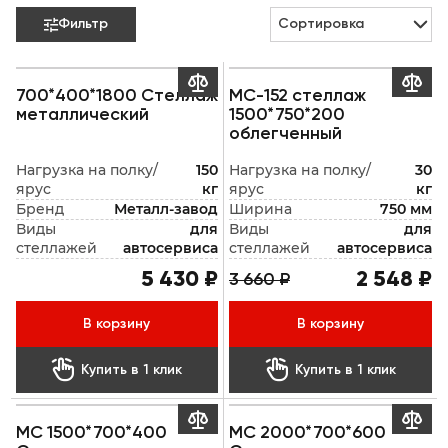
Фильтр
Сортировка



700*400*1800 Стеллаж
МС-152 стеллаж
металлический
1500*750*200
облегченный
Нагрузка на полку/
150
Нагрузка на полку/
30
ярус
кг
ярус
кг
Бренд
Металл-завод
Ширина
750 мм
Виды
для
Виды
для
стеллажей
автосервиса
стеллажей
автосервиса
5 430 ₽
2 548 ₽
3 660 ₽
В корзину
В корзину


Купить в 1 клик
Купить в 1 клик


МC 1500*700*400
МС 2000*700*600