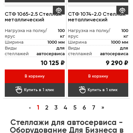


СТФ 1065-2.5 Стеллаж
СТФ 1074-2.0 Стеллаж
металлический
металлический
Нагрузка на полку/
100
Нагрузка на полку/
100
ярус
кг
ярус
кг
Ширина
1000 мм
Ширина
1000 мм
Виды
для
Виды
для
стеллажей
автосервиса
стеллажей
автосервиса
10 125 ₽
9 290 ₽
В корзину
В корзину


Купить в 1 клик
Купить в 1 клик
1
2
3
4
5
6
7
»
«
Стеллажи для автосервиса -
Оборудование Для Бизнеса в